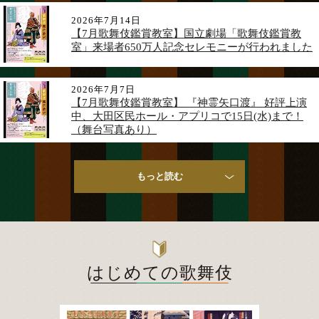
2026年7月14日
【7月歌舞伎鑑賞教室】国立劇場「歌舞伎鑑賞教
室」来場者650万人記念セレモニーが行われました
2026年7月7日
【7月歌舞伎鑑賞教室】 『神霊矢口渡』 好評上演
中、大田区民ホール・アプリコで15日(水)まで！
（舞台写真あり）
もっと読む
はじめての
歌舞伎