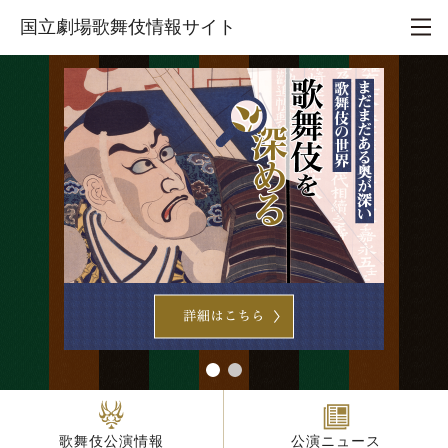
本文へ移動
国立劇場歌舞伎情報サイト
歌舞伎公演情報
公演ニュース