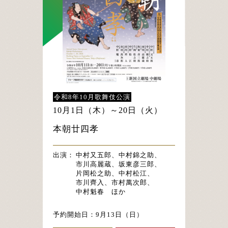
令和8年10月歌舞伎公演
10月1日（木）～20日（火）
本朝廿四孝
出演：
中村又五郎、中村錦之助、
市川高麗蔵、坂東彦三郎、
片岡松之助、中村松江、
市川齊入、市村萬次郎、
中村魁春 ほか
予約開始日：
9月13日（日）