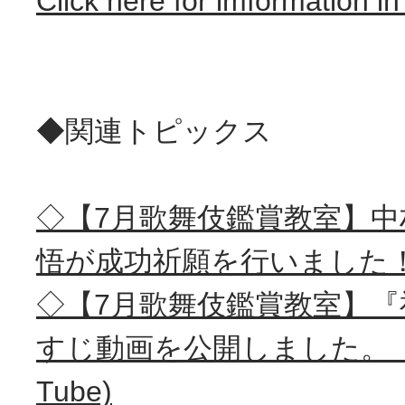
Click here for imformation in
◆関連トピックス
◇【7月歌舞伎鑑賞教室】中
悟が成功祈願を行いました
◇【7月歌舞伎鑑賞教室】
すじ動画を公開しました。（
Tube)