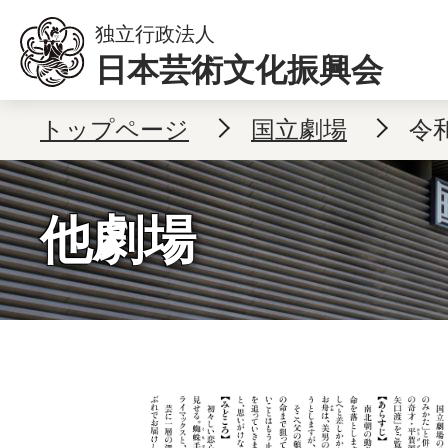
本文へ移動
独立行政法人
日本芸術文化振興会
トップページ
国立劇場
令
他劇場