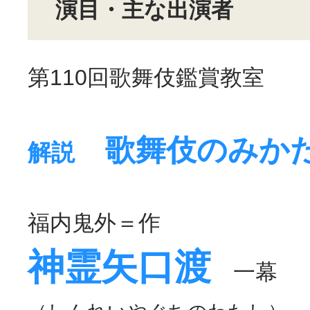
演目・主な出演者
第110回歌舞伎鑑賞教室
歌舞伎のみか
解説
福内鬼外＝作
神霊矢口渡
一幕