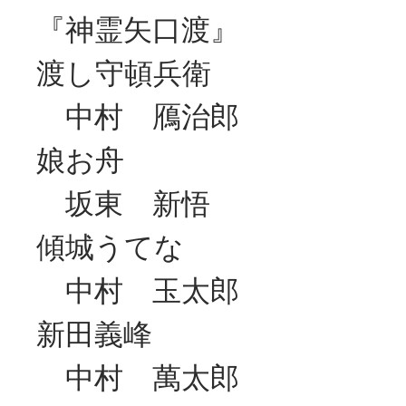
『神霊矢口渡』
渡し守頓兵衛
中村 鴈治郎
娘お舟
坂東 新悟
傾城うてな
中村 玉太郎
新田義峰
中村 萬太郎