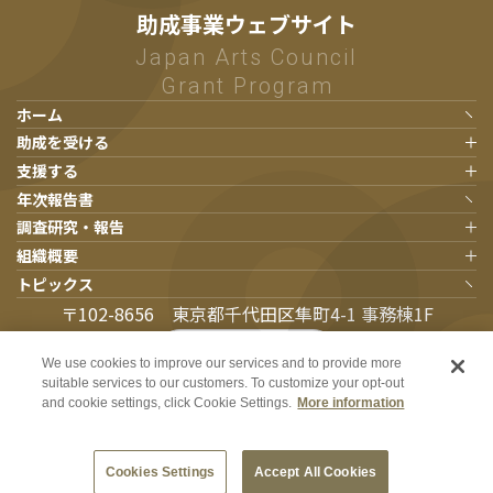
助成事業ウェブサイト
Japan Arts Council
Grant Program
ホーム
助成を受ける
支援する
助成を受ける
年次報告書
寄附のお願い
応募される方
調査研究・報告
賛助会員
内定された方
組織概要
調査研究・報告
完了された方
トピックス
組織概要
基礎資料収集事業
〒102-8656 東京都千代田区隼町4-1 事務棟1F
審査基準の公表
事業内容
採択結果一覧
お問い合わせ
芸術文化振興基金について
We use cookies to improve our services and to provide more
suitable services to our customers. To customize your opt-out
よくある質問
アーツカウンシル機能について
日本芸術文化振興会
and cookie settings, click Cookie Settings.
More information
プライバシーポリシー
関係機関・団体
Copyright (C) Japan Arts Council, All rights reserved.
Cookies Settings
Accept All Cookies