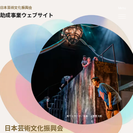
本文へ移動
日本芸術文化振興会
助成事業ウェブサイト
公益社団法人日本オーケストラ連盟
果てとチーク／写真：上野哲太郎
日本芸術文化振興会