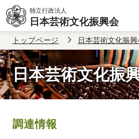
独立行政法人
日本芸術文化振興会
本文へ移動
トップページ
日本芸術文化振興
日本芸術文化振
調達情報