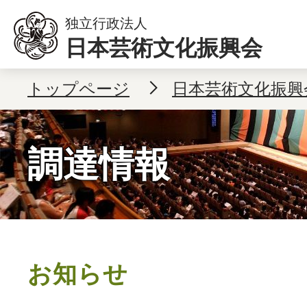
独立行政法人
日本芸術文化振興会
本文へ移動
トップページ
日本芸術文化振興
調達情報
お知らせ