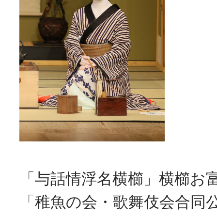
「与話情浮名横櫛」横櫛お富
「稚魚の会・歌舞伎会合同