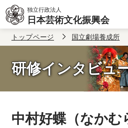
本文へ移動
独立行政法人
日本芸術文化振興会
トップページ
国立劇場養成所
研修インタビュ
中村好蝶（なかむ