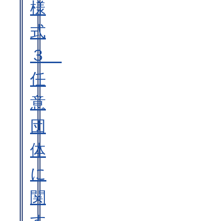
様
式
３
任
意
団
体
に
関