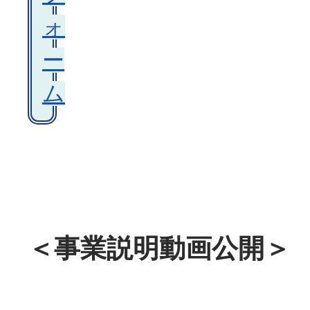
ォ
ー
ム
＜事業説明動画公開＞