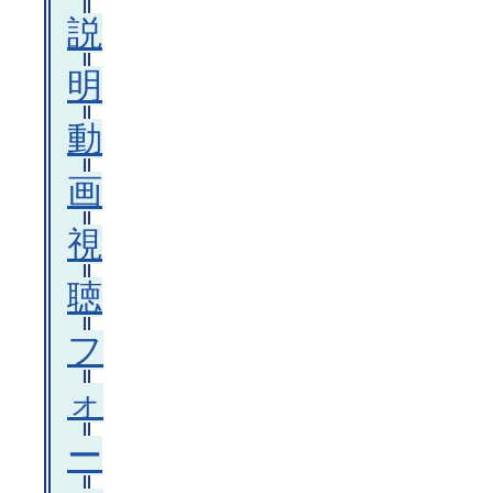
説
明
動
画
視
聴
フ
ォ
ー