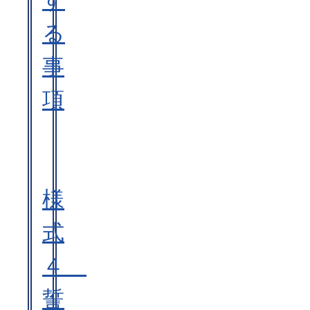
す
る
事
項
様
式
４
誓