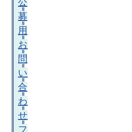
公
募
用
お
問
い
合
わ
せ
フ