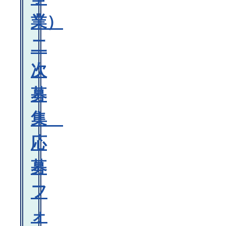
業）
二
次
募
集
応
募
フ
ォ