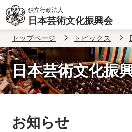
本文へ移動
独立行政法人
日本芸術文化振興会
トップページ
トピックス
日本芸術文化振
お知らせ