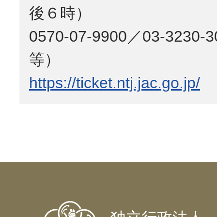
後６時）
0570-07-9900／03-323
等）
https://ticket.ntj.jac.go.jp/