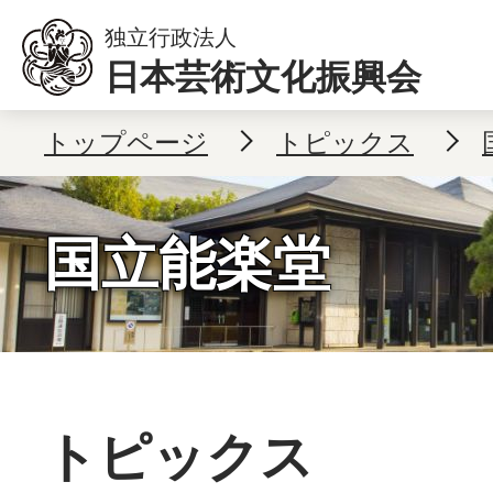
本文へ移動
独立行政法人
日本芸術文化振興会
トップページ
トピックス
国立能楽堂
トピックス