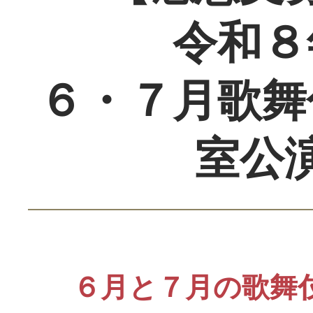
令和８
６・７月歌舞
室公
６月と７月の歌舞