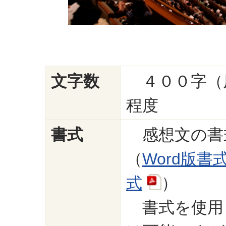
文字数
４００字（
程度
書式
感想文の書
（
Word版書
式
）
書式を使用