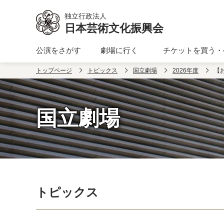
本文へ移動
独立行政法人
日本芸術文化振興会
公演をさがす
劇場に行く
チケットを買う・
トップページ
トピックス
国立劇場
2026年度
【
国立劇場
トピックス