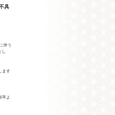
不具
に伴う
まし
します
何卒よ