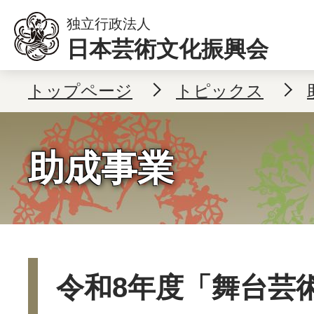
本文へ移動
独立行政法人
日本芸術文化振興会
トップページ
トピックス
助成事業
令和8年度「舞台芸