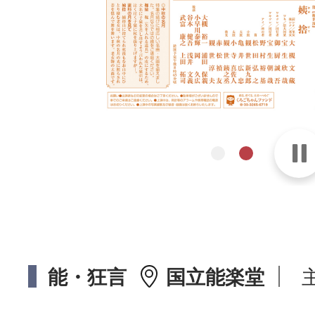
能・狂言
国立能楽堂