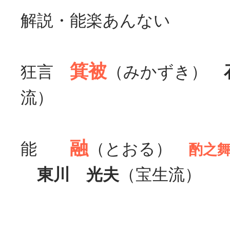
解説・能楽あんない
箕被
狂言
（みかずき）
流）
融
能
（とおる）
酌之
東川 光夫
（宝生流）