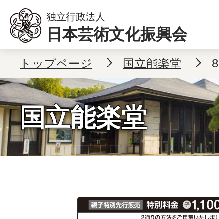
本文へ移動
独立行政法人
日本芸術文化振興会
トップページ
国立能楽堂
国立能楽堂