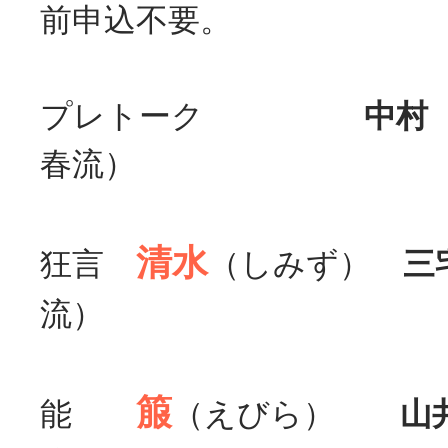
前申込不要。
プレトーク
中村
春流）
清水
狂言
（しみず）
三
流）
箙
能
（えびら）
山