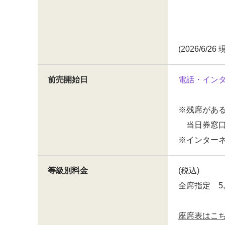
(2026/6/26 
前売開始日
電話・イン
※残席があ
当日券窓口
※インター
等級別料金
(税込)
全席指定 5,
座席表はこ