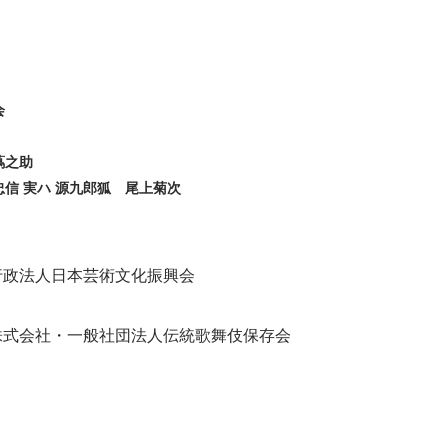
会
蔦之助
信 実ハ 源九郎狐　尾上菊次
行政法人日本芸術文化振興会
式会社・一般社団法人伝統歌舞伎保存会 