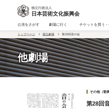
本文へ移動
独立行政法人
日本芸術文化振興会
公演をさがす
劇場に行く
チケットを買う・
トップページ
国立劇場
第28回音の会
他劇場
その他（歌
第28回