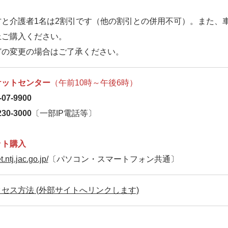
方と介護者1名は2割引です（他の割引との併用不可）。また、
上ご購入ください。
どの変更の場合はご了承ください。
ケットセンター
（午前10時～午後6時）
07-9900
30-3000
〔一部IP電話等〕
ット購入
t.ntj.jac.go.jp/
〔パソコン・スマートフォン共通〕
セス方法 (外部サイトへリンクします)