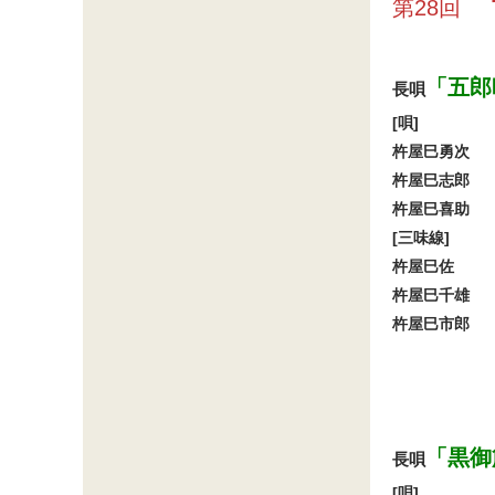
第28回
「五郎
長唄
[唄]
杵屋巳勇次
杵屋巳志郎
杵屋巳喜助
[三味線]
杵屋巳佐
杵屋巳千雄
杵屋巳市郎
「黒御
長唄
[唄]