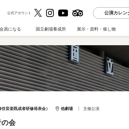
公演カレン
公式アカウント
会員になる
国立劇場養成所
展示・資料・催し物
舞伎音楽既成者研修発表会）
他劇場
主催公演
音の会