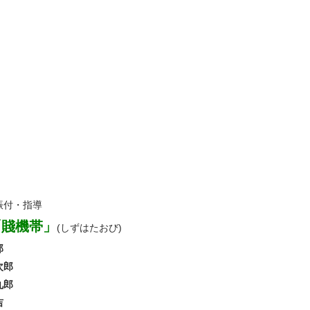
振付・指導
「賤機帯」
(しずはたおび)
郎
次郎
九郎
吉