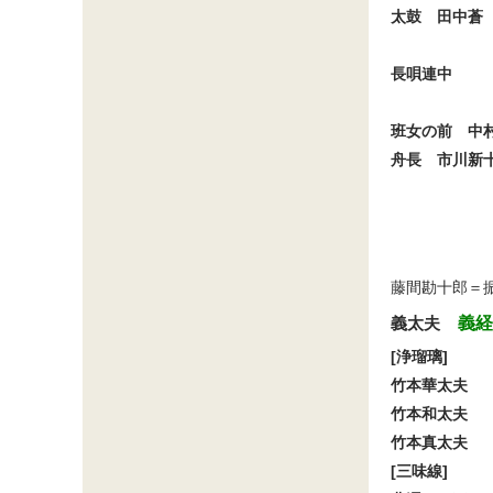
太鼓　田中蒼
長唄連中
班女の前　中
舟長　市川新
藤間勘十郎＝
義太夫
　義経
[浄瑠璃]
竹本華太夫
竹本和太夫
竹本真太夫
[三味線]