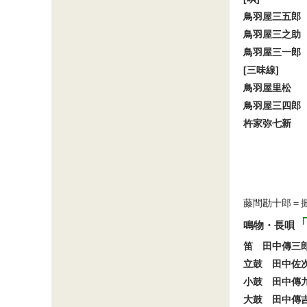
鳥羽屋三五郎
鳥羽屋三之助
鳥羽屋三一郎
[三味線]
鳥羽屋里松
鳥羽屋三四郎
杵家弥七新
藤間勘十郎＝
鳴物・長唄
笛　田中傳三
立鼓　田中佐
小鼓　田中傳
大鼓　田中傳