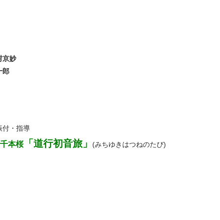
村京妙
十郎
振付・指導
「道行初音旅」
千本桜
(みちゆきはつねのたび)