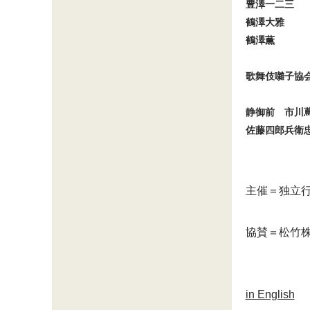
豊澤一二三
鶴澤大雅
鶴澤薫
歌舞伎囃子協
静御前　市川
佐藤四郎兵衛忠
主催＝独立
協賛＝松竹株
in English