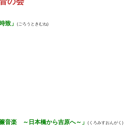
音の会
時致」
(ごろうときむね)
簾音楽　～日本橋から吉原へ～」
(くろみすおんがく)