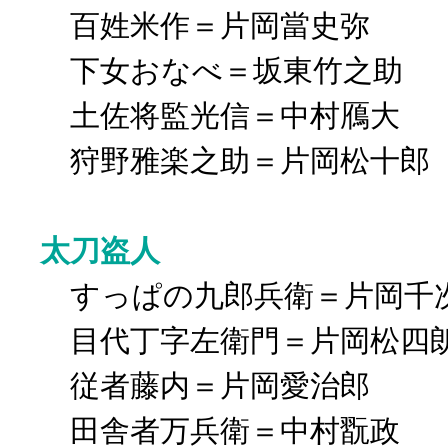
百姓米作＝片岡當史弥
下女おなべ＝坂東竹之助
土佐将監光信＝中村鴈大
狩野雅楽之助＝片岡松十郎
太刀盗人
すっぱの九郎兵衛＝片岡千
目代丁字左衛門＝片岡松四
従者藤内＝片岡愛治郎
田舎者万兵衛＝中村翫政