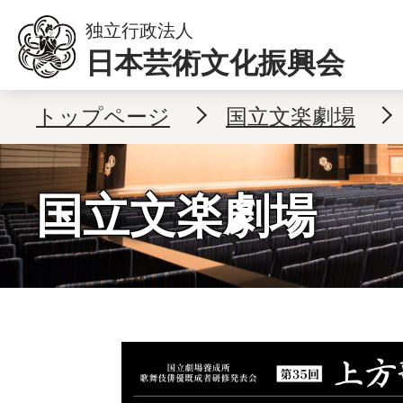
本文へ移動
独立行政法人
日本芸術文化振興会
トップページ
国立文楽劇場
国立文楽劇場