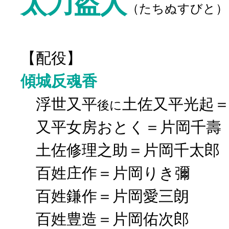
太刀盗人
（たちぬすびと）
【配役】
傾城反魂香
浮世又平
土佐又平光起
後に
又平女房おとく＝片岡千壽
土佐修理之助＝片岡千太郎
百姓庄作＝片岡りき彌
百姓鎌作＝片岡愛三朗
百姓豊造＝片岡佑次郎