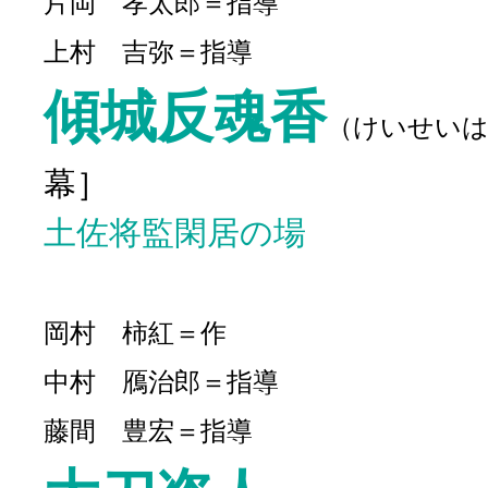
片岡 孝太郎＝指導
上村 吉弥＝指導
傾城反魂香
（けいせい
幕］
土佐将監閑居の場
岡村 柿紅＝作
中村 鴈治郎＝指導
藤間 豊宏＝指導