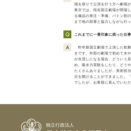
場を借りて公演を行う方へ劇場
東京では、現在国立劇場が閉場
る備品の発注・準備、バトン割
まで他の部署と協力しながら行
これまでに一番印象に残った仕
昨年新国立劇場で上演した歌舞
きです。外部の劇場で初めて水
が水浸しになる場合、どういう
め、吸水力実験をしたり、どう
たくさんありましたが、美術担
日を開けることができました。
でしたが、お客様に喜んでいた
独立行政法人