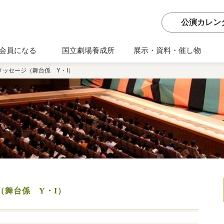
公演カレン
会員になる
国立劇場養成所
展示・資料・催し物
メッセージ（舞台係 Y・I）
（舞台係 Y・I）