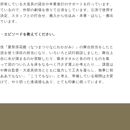
が所有している大道具の貸出や本番進行のサポートを行っています。
しているので、外部の劇場を借りて公演をしています。公演で使用す
の決定、スタッフとの打合せ、搬入から仕込み・本番・ばらし・搬出
っています。
事・エピソードを教えてください。
伎『夏祭浪花鑑（なつまつりなにわかがみ）』の舞台担当をしたと
や泥を使う演目の担当になり、いろいろと試行錯誤しました。舞台上
具合に水が溜まるのか実験したり、吸水タオルと名の付くものを集
やって泥のついた人を床をなるべく汚さず運ぶか考えたり…。課題は
当や舞台監督・大道具担当とともに協力して工夫を凝らし、無事に初
「ああでもない」「こうでもない」と考え、準備している期間は大変
だけて、やり切った達成感もあり、とても印象に残っています。