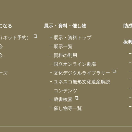
になる
展示・資料・催し物
助
（ネット予約）
展示・資料トップ
振
会
展示一覧
会
資料の利用
国立オンライン劇場
ーズ
文化デジタルライブラリー
ユネスコ無形文化遺産解説
コンテンツ
蔵書検索
催し物等一覧