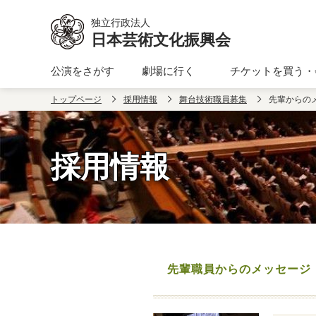
独立行政法人
日本芸術文化振興会
公演をさがす
劇場に行く
チケットを買う・
本文へ移動
トップページ
採用情報
舞台技術職員募集
先輩からの
採用情報
先輩職員からのメッセージ