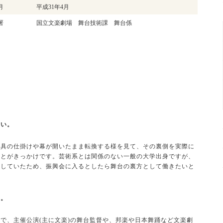
月
平成31年4月
署
国立文楽劇場 舞台技術課 舞台係
さい。
具の仕掛けや幕が開いたまま転換する様を見て、その裏側を実際に
ことがきっかけです。芸術系とは関係のない一般の大学出身ですが、
をしていたため、振興会に入るとしたら舞台の裏方として働きたいと
。
い。
、主催公演(主に文楽)の舞台監督や、邦楽や日本舞踊など文楽劇