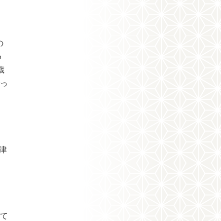
の
め
歳
でっ
津
いて