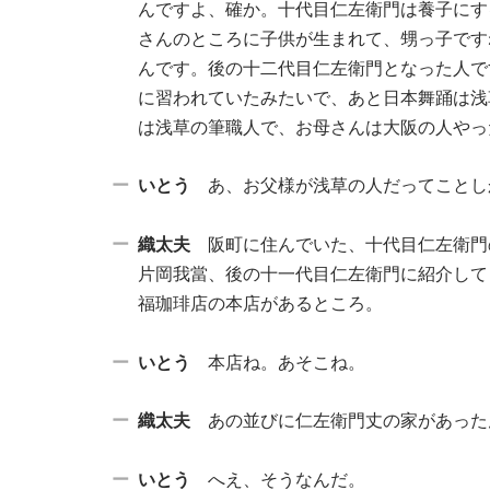
んですよ、確か。十代目仁左衛門は養子にす
さんのところに子供が生まれて、甥っ子です
んです。後の十二代目仁左衛門となった人で
に習われていたみたいで、あと日本舞踊は浅
は浅草の筆職人で、お母さんは大阪の人やっ
いとう
あ、お父様が浅草の人だってことし
織太夫
阪町に住んでいた、十代目仁左衛門
片岡我當、後の十一代目仁左衛門に紹介して
福珈琲店の本店があるところ。
いとう
本店ね。あそこね。
織太夫
あの並びに仁左衛門丈の家があった
いとう
へえ、そうなんだ。