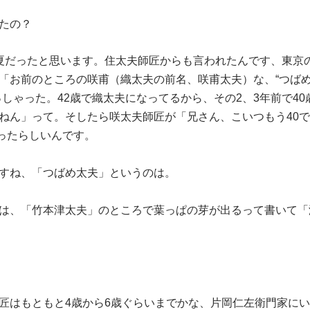
たの？
夏だったと思います。住太夫師匠からも言われたんです、東京
「お前のところの咲甫（織太夫の前名、咲甫太夫）な、“つば
しゃった。42歳で織太夫になってるから、その2、3年前で40
ねん」って。そしたら咲太夫師匠が「兄さん、こいつもう40
言ったらしいんです。
すね、「つばめ太夫」というのは。
は、「竹本津太夫」のところで葉っぱの芽が出るって書いて「
匠はもともと4歳から6歳ぐらいまでかな、片岡仁左衛門家に