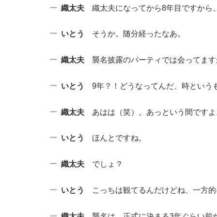
織太夫
織太夫になってから8年目ですから
いとう
そうか。随分経ったなあ。
織太夫
襲名披露のパーティでは会ってます
いとう
9年？！どうなってんだ、時という
織太夫
あはは（笑）。あっという間ですよ
いとう
ほんとですね。
織太夫
でしょ？
いとう
こっちは観てるんだけどね、一方的
織太夫
襲名は、正式に決まる3年ぐらい前