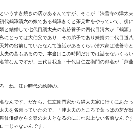
というすき焼きの店があるんですが、そこが「法善寺の津太夫
初代鶴澤清六の娘である鶴澤きくと茶見世をやっていて、後に
婿と結婚して七代目綱太夫の名跡養子の四代目清六が「鶴源」
私にとっては大伯父であり、その弟子であり妹婿の二代目道八
天丼の出前していたなんて逸話があるくらい清六家は法善寺と
太夫の墓もあるので、本当はこの時間だけでは話せないくらい
名前なんですが、三代目我童・十代目仁左衛門の俳名が「芦燕
ろ」ね。江戸時代の絵師の。
名なんです。だから、仁左衛門家から綱太夫家に行くにあたっ
太夫を名乗っていたので、「津太夫のところで葉っぱの芽が出
舞伎俳優から文楽の太夫となるのにこれ以上ない名前なんです
ローじゃないんです。