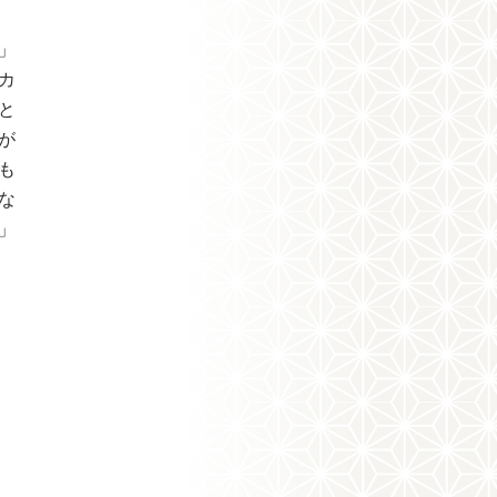
」
カ
と
が
も
な
」