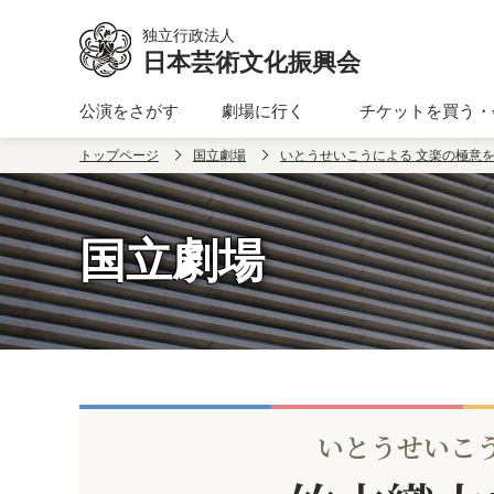
本文へ移動
独立行政法人
日本芸術文化振興会
公演をさがす
劇場に行く
チケットを買う・
トップページ
国立劇場
いとうせいこうによる 文楽の極意
国立劇場
いとうせいこ