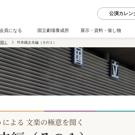
公演カレン
会員になる
国立劇場養成所
展示・資料・催し物
を聞く
竹本織太夫編（その１）
うによる 文楽の極意を聞く