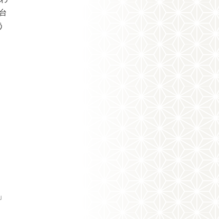
台
う
」