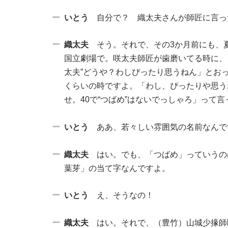
いとう
自分で？ 織太夫さんが師匠に言っ
織太夫
そう。それで、その3か月前にも、
国立劇場で。咲太夫師匠が歯磨いてる時に、
太夫”どうや？わしぴったり思うねん」とおっ
くらいの時ですよ。「わし、ぴったりや思う
せ。40で“つばめ”はないでっしゃろ」って
いとう
ああ、若々しい雰囲気の名前なんで
織太夫
はい。でも、「つばめ」っていうの
葉芽」の当て字なんですよ。
いとう
え、そうなの！
織太夫
はい。それで、（豊竹）山城少掾師