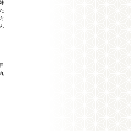
妹
た
方
ん
目
丸