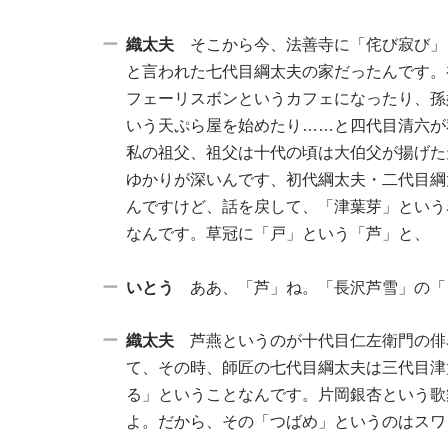
織太夫
そこから今、法善寺に「侘び寂び」
と言われた七代目綱太夫の家だったんです。
フェーリスボンというカフェになったり、孫
いう天ぷら屋を始めたり……と四代目清六が
私の祖父、祖父は十代の頃は大伯父が揚げた
ゆかりが深いんです、初代綱太夫・二代目綱
んですけど、話を戻して、「津葉芽」という
なんです。草冠に「戸」という「芦」と、
いとう
ああ、「芦」ね。「長沢芦雪」の「
織太夫
芦燕というのが十代目仁左衛門の俳
て、その時、師匠の七代目綱太夫は三代目津
る」ということなんです。片岡銀杏という歌
よ。だから、その「つばめ」というのはスワ