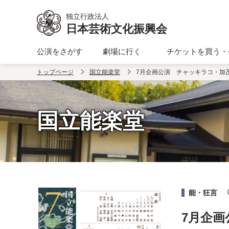
本文へ移動
独立行政法人
日本芸術文化振興会
公演をさがす
劇場に行く
チケットを買う・
トップページ
国立能楽堂
7月企画公演 チャッキラコ・加
国立能楽堂
能・狂言
7月企