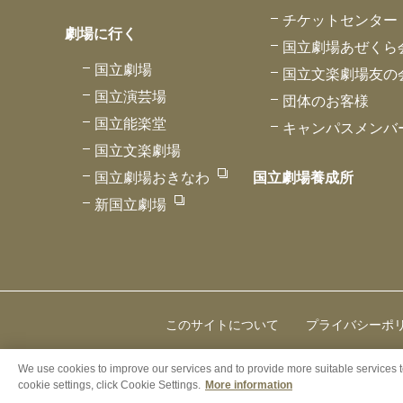
チケットセンター
劇場に行く
国立劇場あぜくら
国立劇場
国立文楽劇場友の
国立演芸場
団体のお客様
国立能楽堂
キャンパスメンバ
国立文楽劇場
国立劇場おきなわ
国立劇場養成所
新国立劇場
このサイトについて
プライバシーポ
We use cookies to improve our services and to provide more suitable services 
cookie settings, click Cookie Settings.
More information