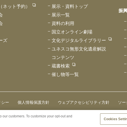
（ネット予約）
展示・資料トップ
振
会
展示一覧
会
資料の利用
国立オンライン劇場
ーズ
文化デジタルライブラリー
ユネスコ無形文化遺産解説
コンテンツ
蔵書検索
催し物等一覧
リシー
個人情報保護方針
ウェブアクセシビリティ方針
ソー
to our customers. To customize your opt-out and
Cookies Setti
Copyright (C) Japan Arts Council, All rights reserved.