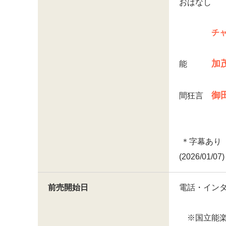
おはなし
チ
加
能
御
間狂言
＊字幕あり
(2026/01/07)
前売開始日
電話・インタ
※国立能楽