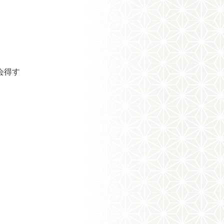
。
会得す