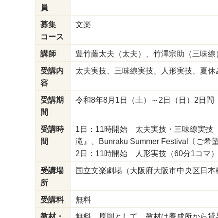
員
募集
文楽
コース
講師
豊竹藤太夫（太夫）、竹澤宗助（三味線
受講内
太夫実技、三味線実技、人形実技、夏休
容
受講期
令和8年8月1日（土）～2日（日）2日間
間
受講時
1日：11時開始 太夫実技・三味線実技
間
滝』、Bunraku Summer Festival
2日：11時開始 人形実技（60分1コマ
受講場
国立文楽劇場（大阪府大阪市中央区日本
所
受講料
無料
教材・
無料。原則として、教材は養成所から貸