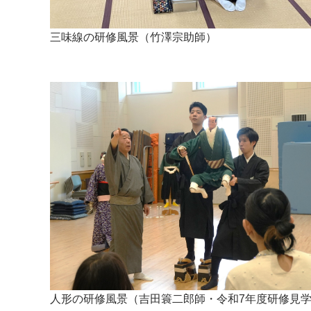
三味線の研修風景（竹澤宗助師）
人形の研修風景（吉田簑二郎師・令和7年度研修見