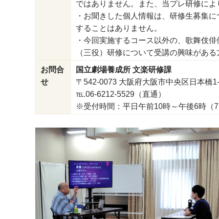
ではありません。また、当プレ研修によ
・お聞きした個人情報は、研修生募集に
することはありません。
・今回実施するコース以外の、歌舞伎俳
（三役）研修について受講の興味がある
お問合
国立劇場養成所 文楽研修課
せ
〒542-0073 大阪府大阪市中央区日本橋1
℡.06-6212-5529（直通）
※受付時間：平日午前10時～午後6時（