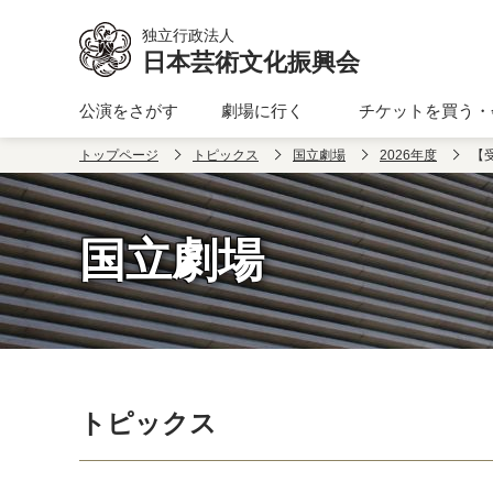
本文へ移動
独立行政法人
日本芸術文化振興会
公演をさがす
劇場に行く
チケットを買う・
トップページ
トピックス
国立劇場
2026年度
【
国立劇場
トピックス