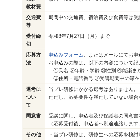
教材費
交通費
期間中の交通費、宿泊費及び食費等は受
等
受付締
令和8年7月27日（月）まで
切
応募方
申込みフォーム
、またはメールにてお申
法
お申込みの際は、以下の内容について記
①氏名 ②年齢・学齢 ③性別 ④能楽ま
⑥住所・電話番号 ⑦受講期間中の滞在
選考に
当プレ研修にかかる選考はありません。
つい
ただし、応募要件を満たしていない場合
て
同意書
受講に関し、申込者及び保護者の同意書
（応募受付後、申込者へ別途連絡します
その他
・当プレ研修は、研修生への応募を検討