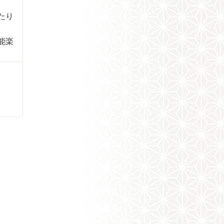
たり
能楽