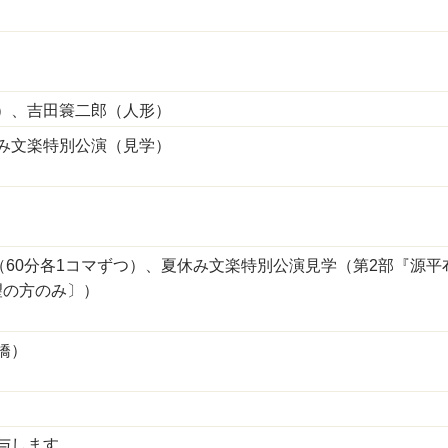
）、吉田簑二郎（人形）
み文楽特別公演（見学）
（60分各1コマずつ）、夏休み文楽特別公演見学（第2部『源平
〔ご希望の方のみ〕）
）
橋）
与します。