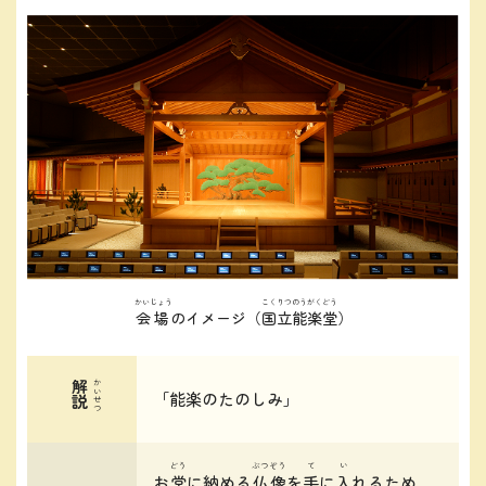
かいじょう
こくりつのうがくどう
会場
のイメージ（
国立能楽堂
）
解説
かいせつ
「能楽のたのしみ」
どう
ぶつぞう
て
い
お
堂
に
納
める
仏像
を
手
に
入
れるため、