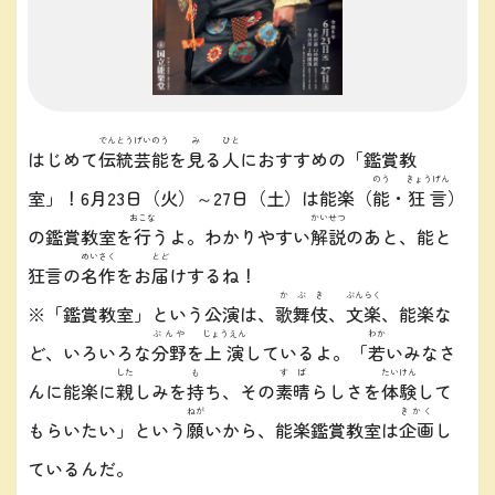
でんとうげいのう
み
ひと
はじめて
伝統芸能
を
見
る
人
におすすめの「鑑賞教
のう
きょうげん
室」！6月23日（火）～27日（土）は能楽（
能
・
狂言
）
おこな
かいせつ
の鑑賞教室を
行
うよ。わかりやすい
解説
のあと、能と
めいさく
とど
狂言の
名作
をお
届
けするね！
かぶき
ぶんらく
※「鑑賞教室」という公演は、
歌舞伎
、
文楽
、能楽な
ぶんや
じょうえん
わか
ど、いろいろな
分野
を
上演
しているよ。「
若
いみなさ
した
も
すば
たいけん
んに能楽に
親
しみを
持
ち、その
素晴
らしさを
体験
して
ねが
きかく
もらいたい」という
願
いから、能楽鑑賞教室は
企画
し
ているんだ。