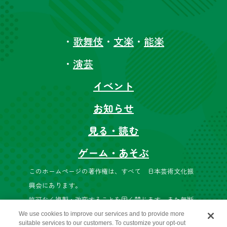
歌舞伎
文楽
能楽
演芸
イベント
お知らせ
見る・読む
ゲーム・あそぶ
このホームページの著作権は、すべて 日本芸術文化振
興会にあります。
許可なく複製・改変することを固く禁じます。また無断
転載・複写等を禁じます。
We use cookies to improve our services and to provide more
suitable services to our customers. To customize your opt-out