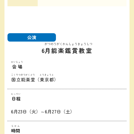
公演
がつ
のうがくかんしょうきょうしつ
6
月
能楽鑑賞教室
かいじょう
会場
こくりつのうがくどう
とうきょうと
国立能楽堂
（
東京都
）
にってい
日程
6月23日（火）～6月27日（土）
じかん
時間