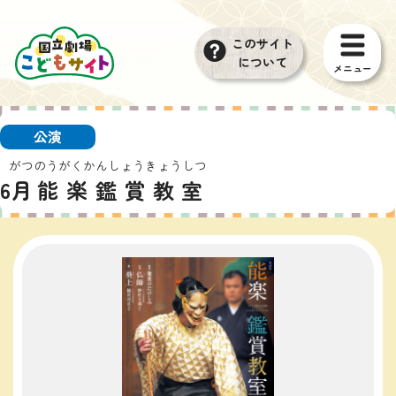
本文へ移動
このサイト
について
メニュー
公演
がつ
のうがくかんしょうきょうしつ
6
月
能楽鑑賞教室