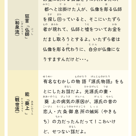
みやこ
でか
ひと
ほ
都
へと
出掛
けた
人
が、仏像を
彫
る仏師
さが
まわ
狂言「
を
探
し
回
っていると、そこにいたずら
（
和泉流
いずみりゅう
もの
あらわ
うそ
かね
者
が
現
れて、仏師と
嘘
をついてお
金
を
仏師
ぶっし
と
）
だまし
取
ろうとするよ。いたずら者は
」
か
じぶん
仏像を彫る
代
わりに、
自分
が仏像にな
りすますんだけど･･･。
ゆうめい
ものがたり
げんじものがたり
有名
なむかしの
物語
『
源氏物語
』をも
はなし
ひかるげんじ
つま
とにしたお
話
だよ。
光源氏
の
妻
・
能「
（
あおいのうえ
びょうき
げんいん
げんじ
むかし
観世流
かんぜりゅう
葵上
の
病気
の
原因
が、
源氏
の
昔
の
あおいのうえ
葵上
こいびと
ろくじょうのみやすどころ
しっと
恋人
・
六条御息所
の
嫉妬
（やきも
）
」
ちから
ち）の
力
だったんだって！こわいけ
はなし
ど、せつない
話
だよ。