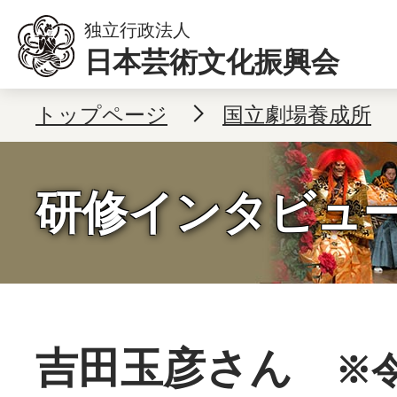
本文へ移動
独立行政法人
日本芸術文化振興会
トップページ
国立劇場養成所
研修インタビュ
吉田玉彦さん
※