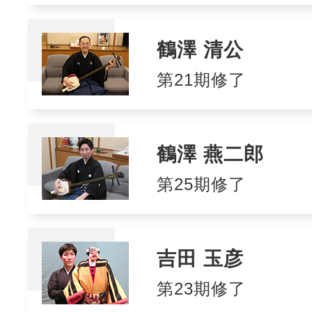
鶴澤 清公
第21期修了
鶴澤 燕二郎
第25期修了
吉田 玉彦
第23期修了