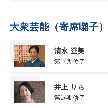
大衆芸能（寄席囃子
清水 登美
第14期修了
井上 りち
第14期修了