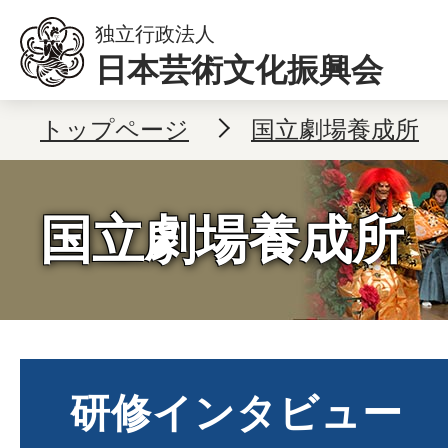
独立行政法人
日本芸術文化振興会
本文へ移動
トップページ
国立劇場養成所
国立劇場養成所
研修インタビュー