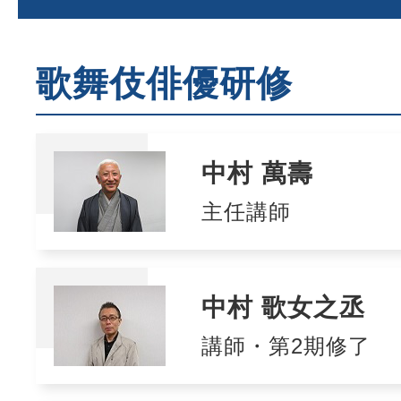
歌舞伎俳優研修
中村 萬壽
主任講師
中村 歌女之丞
講師・第2期修了