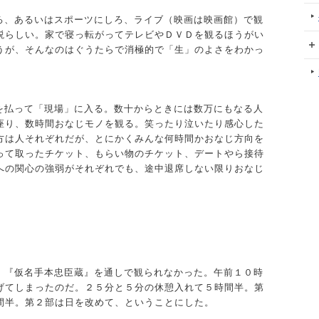
ろ、あるいはスポーツにしろ、ライブ（映画は映画館）で観
説らしい。家で寝っ転がってテレビやＤＶＤを観るほうがい
うが、そんなのはぐうたらで消極的で「生」のよさをわかっ
を払って「現場」に入る。数十からときには数万にもなる人
座り、数時間おなじモノを観る。笑ったり泣いたり感心した
方は人それぞれだが、とにかくみんな何時間かおなじ方向を
って取ったチケット、もらい物のチケット、デートやら接待
への関心の強弱がそれぞれでも、途中退席しない限りおなじ
。『仮名手本忠臣蔵』を通しで観られなかった。午前１０時
げてしまったのだ。２５分と５分の休憩入れて５時間半。第
間半。第２部は日を改めて、ということにした。