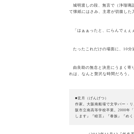
城明渡しの段、無言で（浄瑠璃
て懐紙にはさみ、主君が切腹した
「はぁぁったと、にらんでぇぇ
たったこれだけの場面に、10
由良助の無念と決意にうまく寄
れは、なんと贅沢な時間だろう。
■玄月（げんげつ）
作家。大阪南船場で文学バー・リ
阪市立南高等学校卒業。2000年
します』『睦言』『眷族』『めく