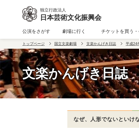
独立行政法人
日本芸術文化振興会
公演をさがす
劇場に行く
チケットを買う・
本文へ移動
トップページ
国立文楽劇場
文楽かんげき日誌
平成24
文楽かんげき日誌
なぜ、人形でないといけ