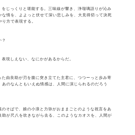
）をじっくりと堪能する。三味線が響き、浄瑠璃語りが沁み
かな情を、よよっと伏せて深い悲しみを、大見得切って決死
やり方で表現する。
か？
）表現しえない、なにかがあるからだ。
った由良助が刃を腹に突き立てた主君に、つつーっと歩み寄
、あのなんともいえぬ情感は、人間に演じられるのだろう
蔵のそばで、娘の小浪と力弥がおままごとのような祝言をあ
良助が尺八を吹きながら去る、このようなカオスを、人間が