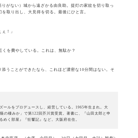
語りがない）城から遠ざかる由良助。提灯の家紋を切り取っ
刀を取り出し、大見得を切る。最後にひと言。
ぇぇ！」
分近くを費やしている。これは、無駄か？
り添うことができたなら、これほど濃密な10分間はない。そ
ズールをプロデュースし、経営している。1965年生まれ。大
「蔭の棲みか」で第122回芥川賞受賞。著書に、『山田太郎と申
るめく部屋』『狂饗記』など。大阪府在住。