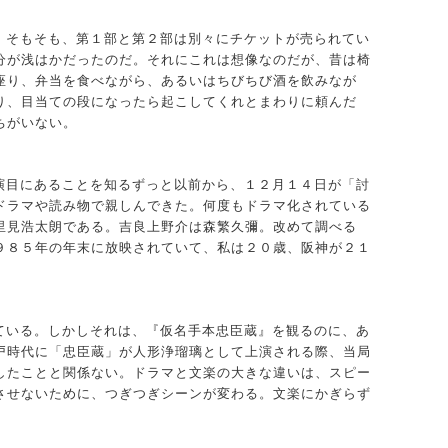
。そもそも、第１部と第２部は別々にチケットが売られてい
分が浅はかだったのだ。それにこれは想像なのだが、昔は椅
座り、弁当を食べながら、あるいはちびちび酒を飲みなが
り、目当ての段になったら起こしてくれとまわりに頼んだ
ちがいない。
演目にあることを知るずっと以前から、１２月１４日が「討
ドラマや読み物で親しんできた。何度もドラマ化されている
里見浩太朗である。吉良上野介は森繁久彌。改めて調べる
９８５年の年末に放映されていて、私は２０歳、阪神が２１
ている。しかしそれは、『仮名手本忠臣蔵』を観るのに、あ
戸時代に「忠臣蔵」が人形浄瑠璃として上演される際、当局
したことと関係ない。ドラマと文楽の大きな違いは、スピー
させないために、つぎつぎシーンが変わる。文楽にかぎらず