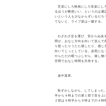
芝居にしろ映画にしろ音楽にし
るほうが断然いい、というのは通
いという人も少なからずいるだろ
てないと、ライブ派は一蹴する。
わざわざ足を運び、安からぬ金
間が、おなじ方向を向いて並んで
り怒ったりうたた寝したり、感じ
向いてじっとしている。必死にな
やらただの暇つぶしやら、催し物
空間でおなじ時間を共有する。
途中退席。
恥ずかしながら、してしまった
半から４時までの第１部で音を上
２部は４時半から９時までの４時