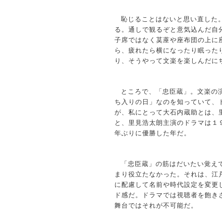
恥じることはないと思い直した
る。通しで観るぞと意気込んだ自
子席ではなく茣蓙や座布団の上に
ら、疲れたら横になったり眠った
り、そうやって文楽を楽しんだに
ところで、「忠臣蔵」。文楽の
ち入りの日」なのを知っていて、
が、私にとって大石内蔵助とは、
と、里見浩太朗主演のドラマは１
年ぶりに優勝した年だ。
「忠臣蔵」の筋はだいたい覚え
まり役立たなかった。それは、江
に配慮して名前や時代設定を変更
ド感だ。ドラマでは視聴者を飽き
舞台ではそれが不可能だ。