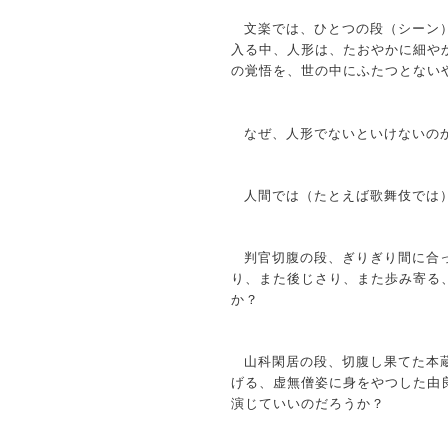
文楽では、ひとつの段（シーン
入る中、人形は、たおやかに細や
の覚悟を、世の中にふたつとない
なぜ、人形でないといけないの
人間では（たとえば歌舞伎では
判官切腹の段、ぎりぎり間に合
り、また後じさり、また歩み寄る
か？
山科閑居の段、切腹し果てた本
げる、虚無僧姿に身をやつした由
演じていいのだろうか？