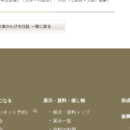
仮名手本忠臣蔵』（大序～六段目）、20日（七段目～大詰）観劇）
になる
展示・資料・催し物
助
（ネット予約）
展示・資料トップ
振
会
展示一覧
会
資料の利用